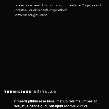
Ja esiklaasil leiab lirtsti oma lõpu mesilane Majja, kes oli
koduteel järjekordselt korjeretkelt.
Setra on mugav buss.
TEHNILISED NÄITAJAD
7 meetri pikkusesse bussi mahub reisima umbes 30
reisijat ja nende giid, bussijuht loomulikult ka.