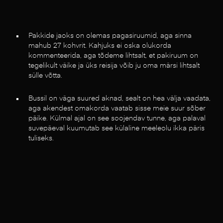
Pakkide jaoks on olemas pagasiruumid, aga sinna
mahub 27 kohvrit. Kahjuks ei oska olukorda
kommenteerida, aga tõdeme lihtsalt, et pakiruum on
tegelikult väike ja üks reisija võib ju oma märsi lihtsalt
sülle võtta.
Bussil on väga suured aknad, sealt on hea välja vaadata,
aga akendest omakorda vaatab sisse meie suur sõber
päike. Külmal ajal on see soojendav tunne, aga palaval
suvepäeval kuumutab see külaline meeleolu ikka päris
tuliseks.