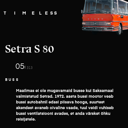
MENÜÜ
Setra S 80
05
313
BUSS
Maailmas ei ole mugavamaid busse kui Saksamaal
valmistatud Setrad. 1972. aasta bussi mootor veab
bussi autobahnil edasi piisava hooga, suurtest
akendest avaneb oivaline vaade, tuul veidi vuhiseb
bussi ventilatsiooni avades, et anda värsket õhku
reisijatele.