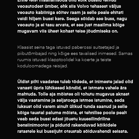
Enne teist maailamsõda olid kõik bussid tehtud
veoautodest ümber, ehk siis Volvo tehasest väljus
veoauto kabiiniga sõitev raam ja selle peale ehitati
veidi hiljem bussi kere. Seega sõidab see buss, nagu
veoauto ja ei tasu arvata, et see just maailma kõige
mugavam viis ühest kohast teise jõudmiseks on.
Klaasist seina taga istuvad paberossi suitsetajad ja
piibutõmbajad ning kõige ees tavalised inimesed. Samas
ruumis istuvad klapptoolidel ka koerte ja teiste
koduloomadega reisijad.
Üldist pilti vaadates tuleb tõdeda, et inimeste jalad olid
vanasti üpris lühikesed köndid, et istmete vahele ära
mahtuda. Tolle aja mõistes oli tohutu mugavus aknast
välja vaatamine ja seljatoega istmes istumine, seda
luksust olid varem ainult ülikud tunda saanud ja selle
kõige taustal palume mõista, et tehnilise poole pealt
veab seda bussi edasi jõuetu kuuesilindriline
bensiinimootor ja pidurid rakenduvad kõikidele
ratastele kui bussijuht otsustab sõiduvahendi seisata.