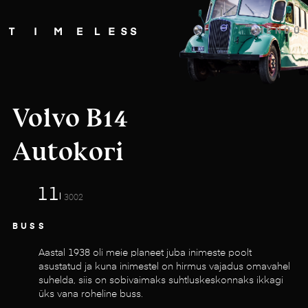
MENÜÜ
Volvo B14
Autokori
11
3002
BUSS
Aastal 1938 oli meie planeet juba inimeste poolt
asustatud ja kuna inimestel on hirmus vajadus omavahel
suhelda, siis on sobivaimaks suhtluskeskonnaks ikkagi
üks vana roheline buss.