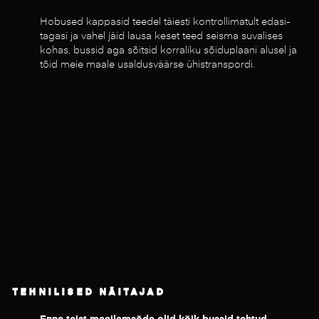
Hobused kappasid teedel täiesti kontrollimatult edasi-
tagasi ja vahel jäid lausa keset teed seisma suvalises
kohas, bussid aga sõitsid korraliku sõiduplaani alusel ja
tõid meie maale usaldusväärse ühistranspordi.
TEHNILISED NÄITAJAD