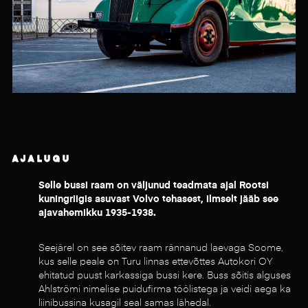
AJALUGU
Selle bussi raam on väljunud teadmata ajal Rootsi
kuningriigis asuvast Volvo tehasest, ilmselt jääb see
ajavahemikku 1935-1938.
Seejärel on see sõitev raam rännanud laevaga Soome,
kus selle peale on Turu linnas ettevõttes Autokori OY
ehitatud puust karkassiga bussi kere. Buss sõitis alguses
Ahlströmi nimelise puidufirma töölistega ja veidi aega ka
liinibussina kusagil seal samas lähedal.