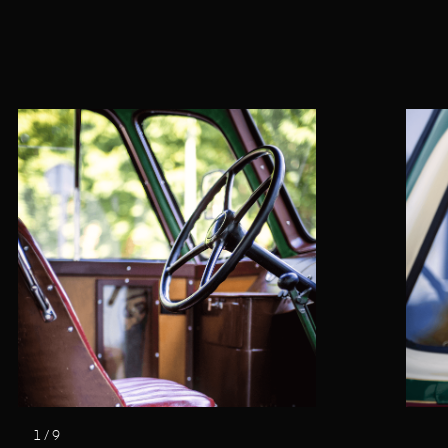
1
/
9