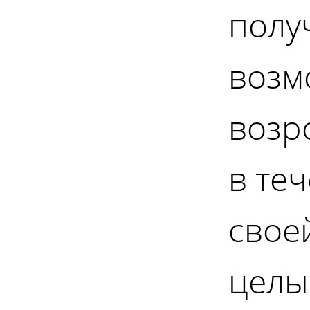
полу
возм
возр
в те
свое
целы