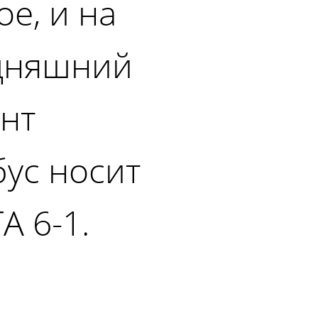
ое, и на
дняшний
нт
бус носит
A 6-1.