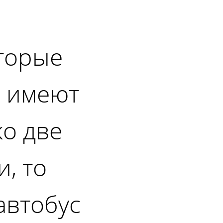
торые
 имеют
ко две
, то
автобус