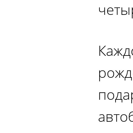
четы
Кажд
рожд
пода
автоб