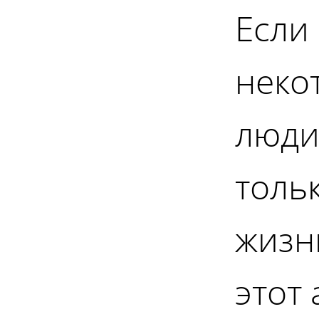
Если
неко
люди
толь
жизни
этот 